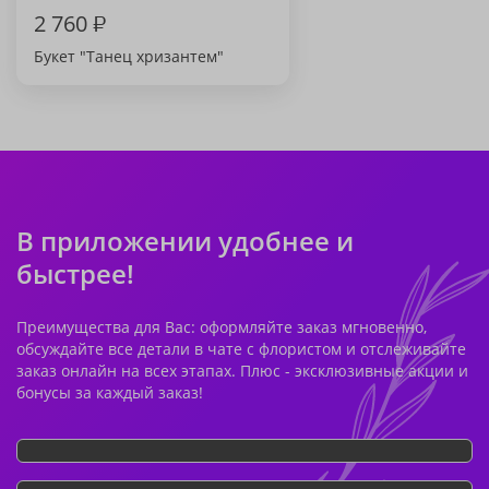
2 760
₽
Букет "Танец хризантем"
В приложении удобнее и
быстрее!
Преимущества для Вас: оформляйте заказ мгновенно,
обсуждайте все детали в чате с флористом и отслеживайте
заказ онлайн на всех этапах. Плюс - эксклюзивные акции и
бонусы за каждый заказ!