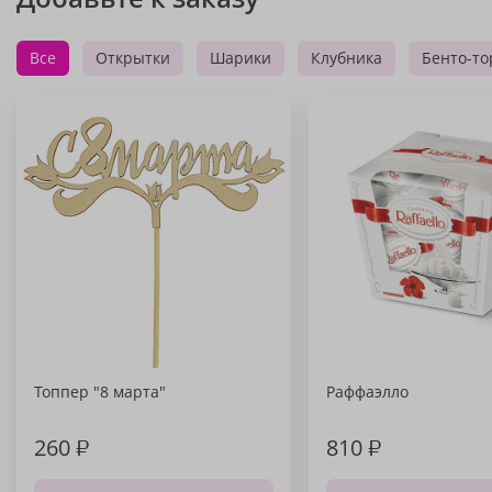
Все
Открытки
Шарики
Клубника
Бенто-то
Топпер "8 марта"
Раффаэлло
260
₽
810
₽