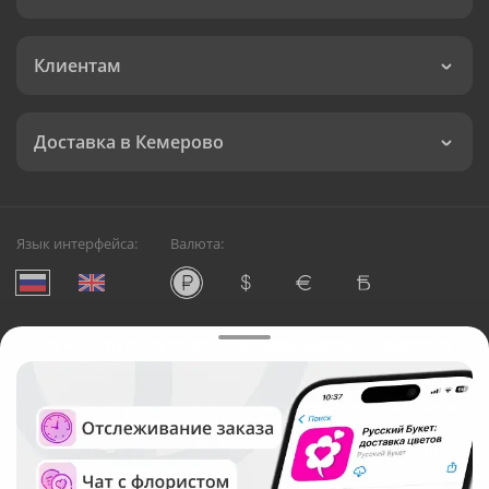
Клиентам
Доставка в Кемерово
Язык интерфейса:
Валюта:
©
Служба круглосуточной доставки цветов в Кемерово
Русский Букет, 2026
Общество с ограниченной ответственностью «Технология»
ОГРН: 1195476081745, ИНН: 5410081997
Юридический адрес: г. Новосибирск, ул. Ипподромская,
д.42, оф. 3