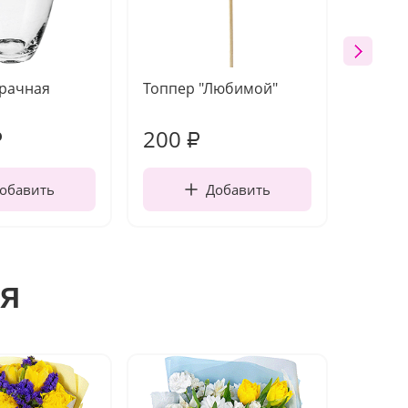
зрачная
Топпер "Любимой"
Открыт
работы
200
240
₽
₽
обавить
Добавить
я