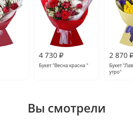
4 730
2 870
₽
Букет "Весна красна "
Букет "Ла
утро"
Вы смотрели