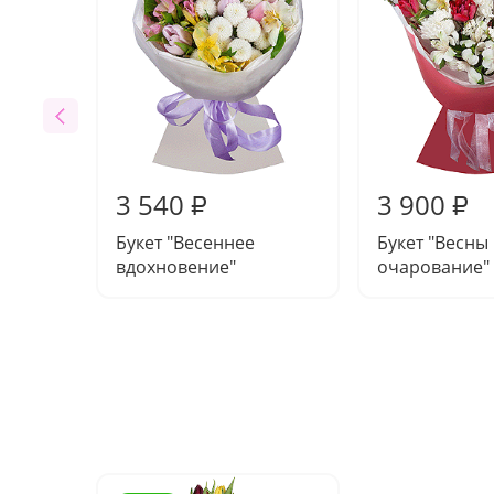
3 540
3 900
₽
₽
Букет "Весеннее
Букет "Весны
вдохновение"
очарование"