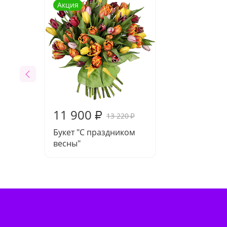
Акция
11 900
₽
13 220
₽
Букет "С праздником
весны"