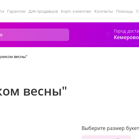
та
Гарантии
Для продавцов
Корп. клиентам
Контакты
Помощь
С
Город дост
Кемерово
дником весны"
ком весны"
Выберите размер букет