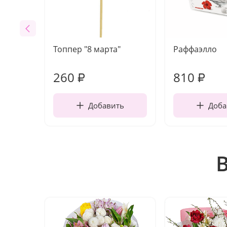
Топпер "8 марта"
Раффаэлло
260
810
₽
₽
Добавить
Доба