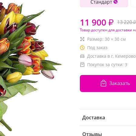
Стандарт
11 900
₽
13 220
Товар доступен для доставки н
Размер:
30
×
30
см
Под заказ
Доставка в г. Кемерово
Покупок за сутки:
3
Заказать
Доставка
Отзывы