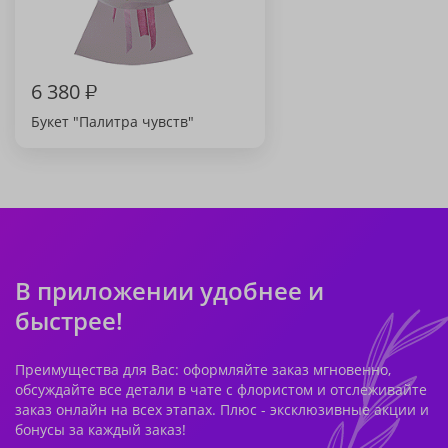
6 380
₽
Букет "Палитра чувств"
В приложении удобнее и
быстрее!
Преимущества для Вас: оформляйте заказ мгновенно,
обсуждайте все детали в чате с флористом и отслеживайте
заказ онлайн на всех этапах. Плюс - эксклюзивные акции и
бонусы за каждый заказ!