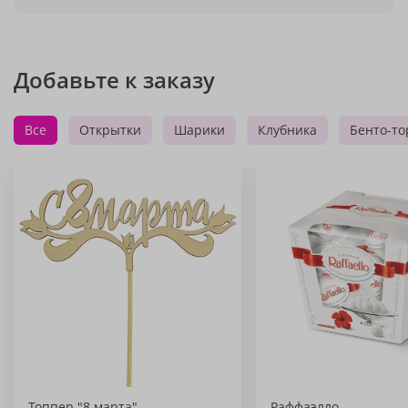
Добавьте к заказу
Все
Открытки
Шарики
Клубника
Бенто-то
Топпер "8 марта"
Раффаэлло