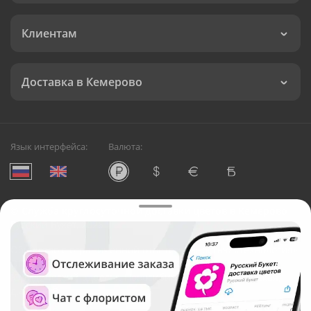
Клиентам
Доставка в Кемерово
Язык интерфейса:
Валюта:
©
Служба круглосуточной доставки цветов в Кемерово
Русский Букет, 2026
Общество с ограниченной ответственностью «Технология»
ОГРН: 1195476081745, ИНН: 5410081997
Юридический адрес: г. Новосибирск, ул. Ипподромская,
д.42, оф. 3