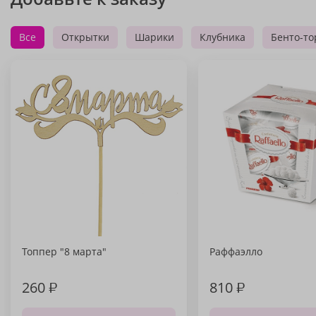
Все
Открытки
Шарики
Клубника
Бенто-то
Топпер "8 марта"
Раффаэлло
260
₽
810
₽