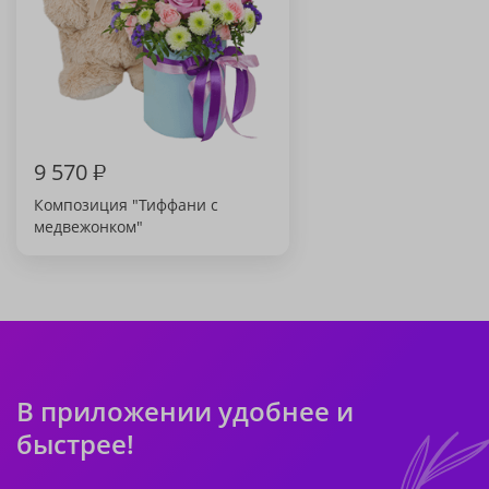
9 570
₽
Композиция "Тиффани с
медвежонком"
В приложении удобнее и
быстрее!