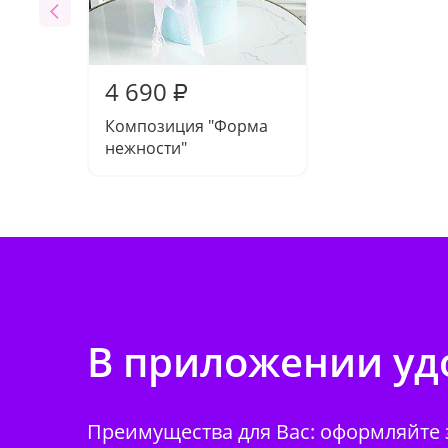
4 690
₽
Композиция "Форма
нежности"
В приложении удо
Преимущества для Вас: оформляйте з