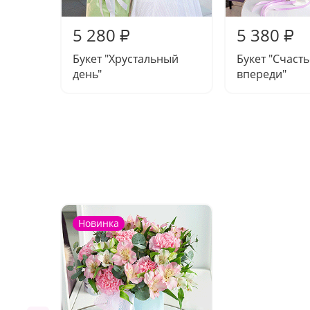
5 280
5 380
₽
₽
Букет "Хрустальный
Букет "Счасть
день"
впереди"
Новинка