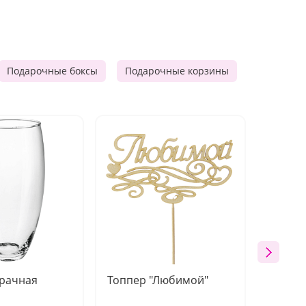
Подарочные боксы
Подарочные корзины
Продукто
зрачная
Топпер "Любимой"
Открыт
работы