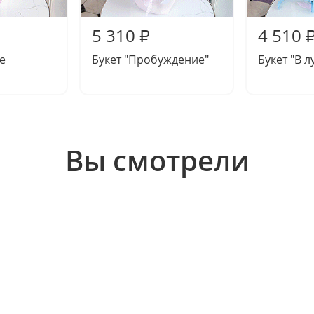
5 310
4 510
₽
е
Букет "Пробуждение"
Букет "В л
Вы смотрели