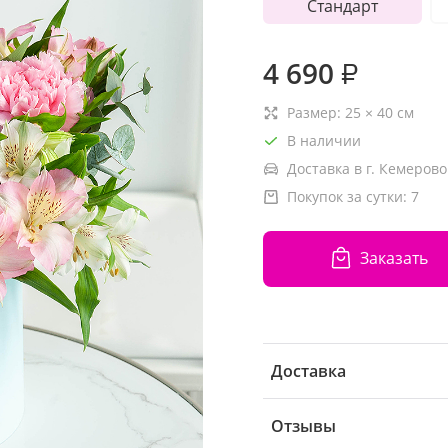
Стандарт
4 690
₽
Размер:
25
×
40
см
В наличии
Доставка в г. Кемерово
Покупок за сутки:
7
Заказать
Доставка
Отзывы