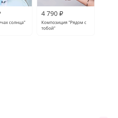
4 790
5 35
₽
₽
учах солнца"
Композиция "Рядом с
Букет-
тобой"
"Касси