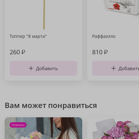
Топпер "8 марта"
Раффаэлло
260
₽
810
₽
Добавить
Добавит
Вам может понравиться
Новинка