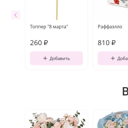
Топпер "8 марта"
Раффаэлло
260
810
₽
₽
Добавить
Доба