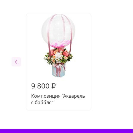
9 800
₽
Композиция "Акварель
с бабблс"