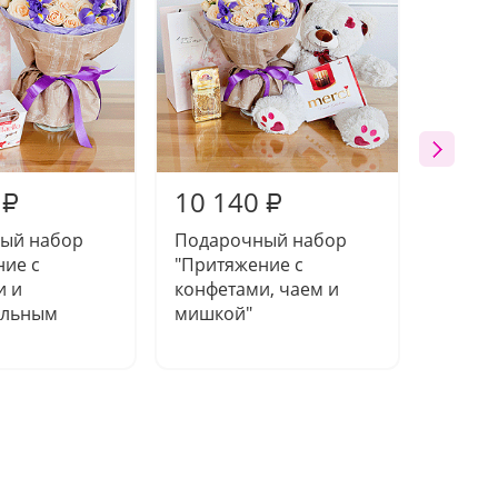
10 140
10 1
₽
₽
ый набор
Подарочный набор
Компо
ние с
"Притяжение с
театра
и и
конфетами, чаем и
ольным
мишкой"