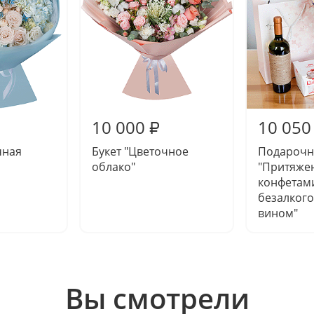
10 000
10 050
₽
чная
Букет "Цветочное
Подарочн
облако"
"Притяже
конфетам
безалког
вином"
Вы смотрели