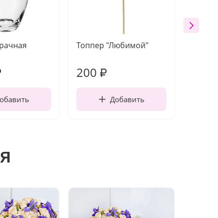
зрачная
Топпер "Любимой"
Открыт
работы
200
240
₽
₽
обавить
Добавить
я