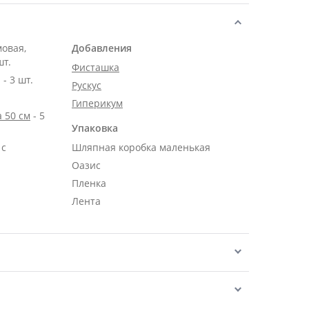
мовая,
Добавления
шт.
Фисташка
- 3 шт.
Рускус
Гиперикум
 50 см
- 5
Упаковка
 с
Шляпная коробка маленькая
Оазис
Пленка
Лента