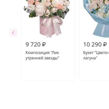
9 720
10 290
₽
₽
Композиция "Лик
Букет "Цвето
утренней звезды"
лагуна"