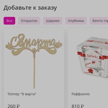
Добавьте к заказу
Все
Открытки
Шарики
Клубника
Бенто-то
Топпер "8 марта"
Раффаэлло
260
₽
810
₽