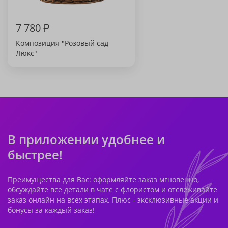
7 780
₽
Композиция "Розовый сад
Люкс"
В приложении удобнее и
быстрее!
Преимущества для Вас: оформляйте заказ мгновенно,
обсуждайте все детали в чате с флористом и отслеживайте
заказ онлайн на всех этапах. Плюс - эксклюзивные акции и
бонусы за каждый заказ!