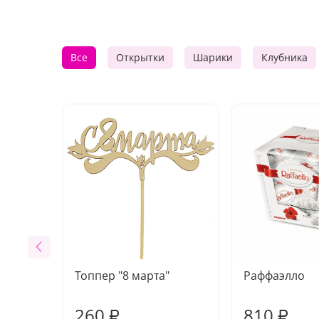
Все
Открытки
Шарики
Клубника
Топпер "8 марта"
Раффаэлло
260
810
₽
₽