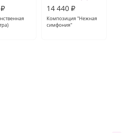
14 440
12 6
₽
₽
инственная
Композиция "Нежная
Букет 
тра)
симфония"
нежно