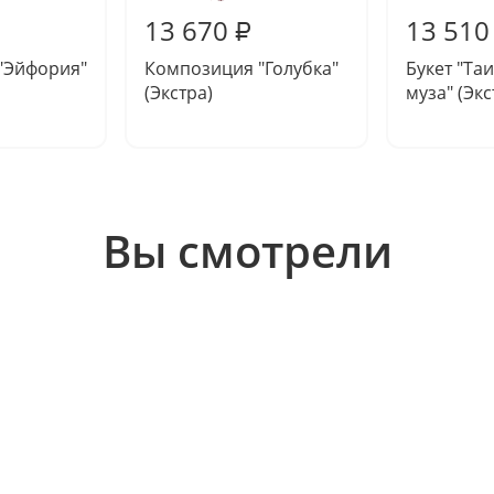
13 670
13 510
₽
"Эйфория"
Композиция "Голубка"
Букет "Та
(Экстра)
муза" (Экс
Вы смотрели