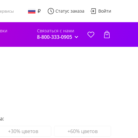
Статус заказа
Войти
ервисы
авки
Связаться с нами
8-800-333-0905
а:
+30% цветов
+60% цветов