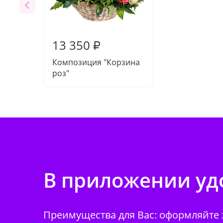
13 350
₽
Композиция "Корзина
роз"
В приложении удо
Преимущества для Вас: оформляйте з