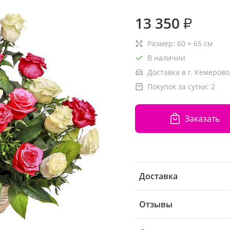
13 350
₽
Размер:
60
×
65
см
В наличии
Доставка в г. Кемерово
Покупок за сутки:
2
Заказать
Доставка
Отзывы