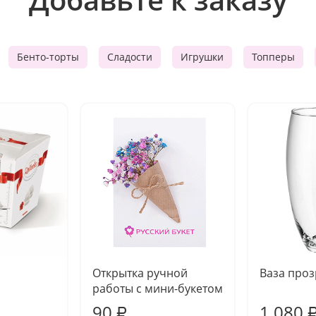
Бенто-торты
Сладости
Игрушки
Топперы
Открытка ручной
Ваза про
работы с мини-букетом
90
1 080
₽