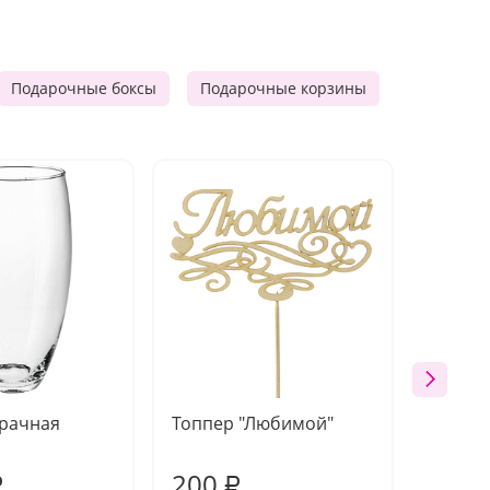
Подарочные боксы
Подарочные корзины
Продукто
зрачная
Топпер "Любимой"
Открыт
работы
200
240
₽
₽