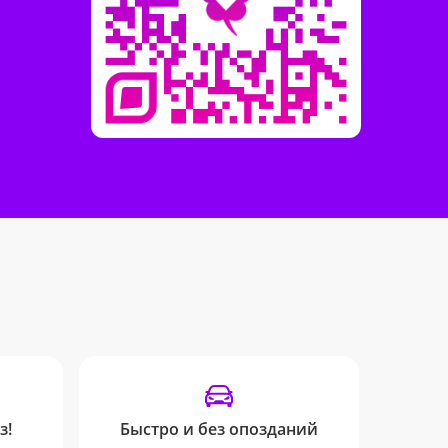
з!
Быстро и без опозданий