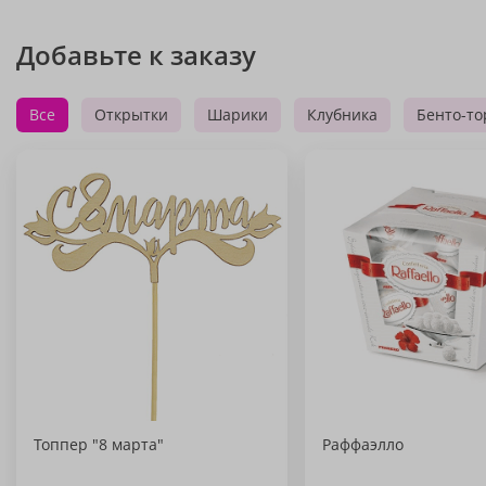
Добавьте к заказу
Все
Открытки
Шарики
Клубника
Бенто-то
Топпер "8 марта"
Раффаэлло