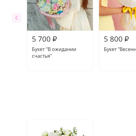
5 700
5 800
₽
₽
Букет "В ожидании
Букет "Весен
счастья"