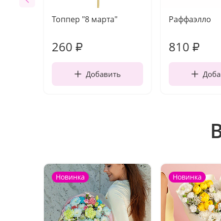
Топпер "8 марта"
Раффаэлло
260
810
₽
₽
Добавить
Доба
Новинка
Новинка