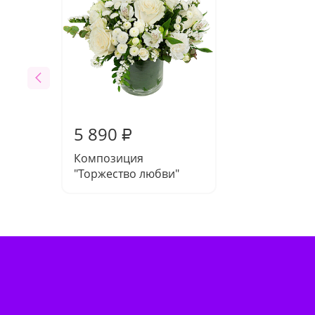
5 890
₽
Композиция
"Торжество любви"