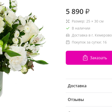
5 890
₽
Размер:
25
×
30
см
В наличии
Доставка в г. Кемерово
Покупок за сутки:
16
Заказать
Доставка
Отзывы