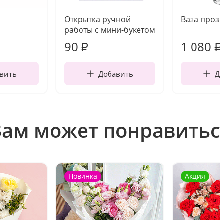
Открытка ручной
Ваза про
работы с мини-букетом
90
1 080
₽
вить
Добавить
Д
Вам может понравитьс
Новинка
Акция