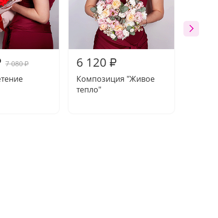
6 120
5 81
₽
₽
7 080
₽
етение
Композиция "Живое
Букет 
тепло"