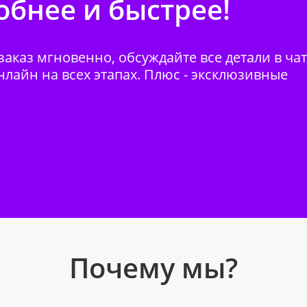
бнее и быстрее!
аказ мгновенно, обсуждайте все детали в ча
нлайн на всех этапах. Плюс - эксклюзивные
Почему мы?