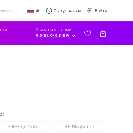
Статус заказа
Войти
ервисы
авки
Связаться с нами
8-800-333-0905
а:
+30% цветов
+60% цветов