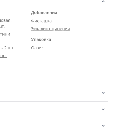
Добавления
мовая,
Фисташка
шт.
Эвкалипт цинерия
нтини
Упаковка
- 2 шт.
Оазис
но-