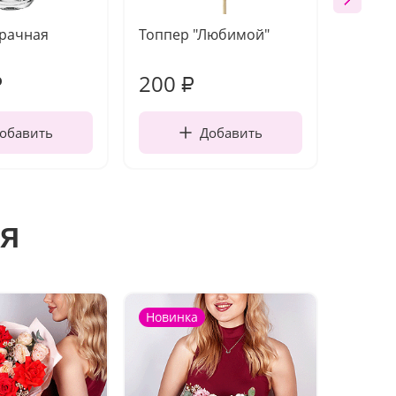
зрачная
Топпер "Любимой"
Открыт
работы
200
240
₽
₽
обавить
Добавить
я
Новинка