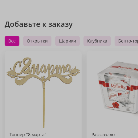
Добавьте к заказу
Все
Открытки
Шарики
Клубника
Бенто-то
Топпер "8 марта"
Раффаэлло