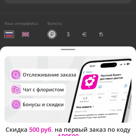
Язык интерфейса:
Валюта:
©
Служба круглосуточной доставки цветов в Кемерово
Русский Букет, 2026
Общество с ограниченной ответственностью «Технология»
ОГРН: 1195476081745, ИНН: 5410081997
Юридический адрес: г. Новосибирск, ул. Ипподромская,
д.42, оф. 3
Рейтинг Русского букета
Скидка
500 руб.
на первый заказ по коду