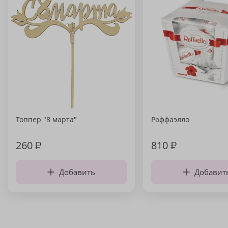
Топпер "8 марта"
Раффаэлло
260
₽
810
₽
Добавить
Добавит