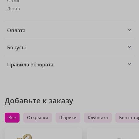
Оазис
Лента
Оплата
Бонусы
Правила возврата
Добавьте к заказу
Все
Открытки
Шарики
Клубника
Бенто-то