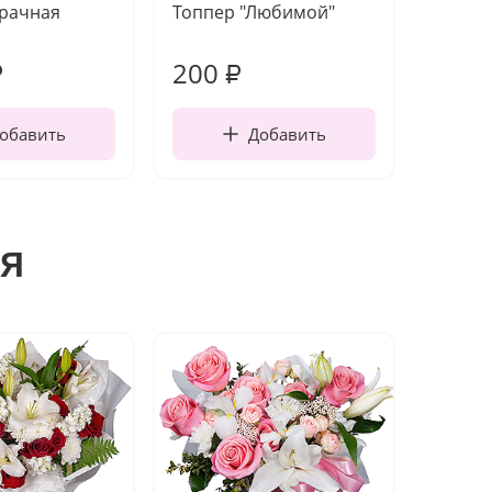
зрачная
Топпер "Любимой"
Открыт
работы
200
240
₽
₽
обавить
Добавить
я