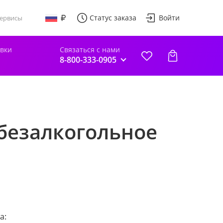
Статус заказа
Войти
ервисы
авки
Связаться с нами
8-800-333-0905
безалкогольное
а: