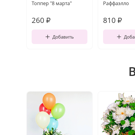
Топпер "8 марта"
Раффаэлло
260
810
₽
₽
Добавить
Доба