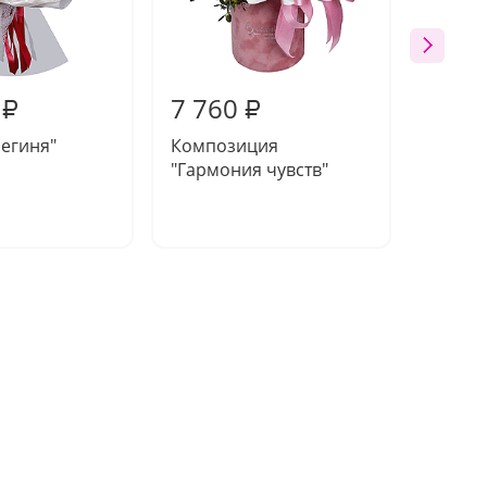
7 760
7 98
₽
₽
региня"
Композиция
Букет 
"Гармония чувств"
искусс