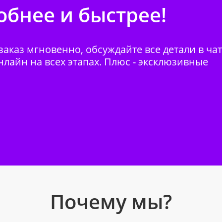
бнее и быстрее!
аказ мгновенно, обсуждайте все детали в ча
нлайн на всех этапах. Плюс - эксклюзивные
Почему мы?