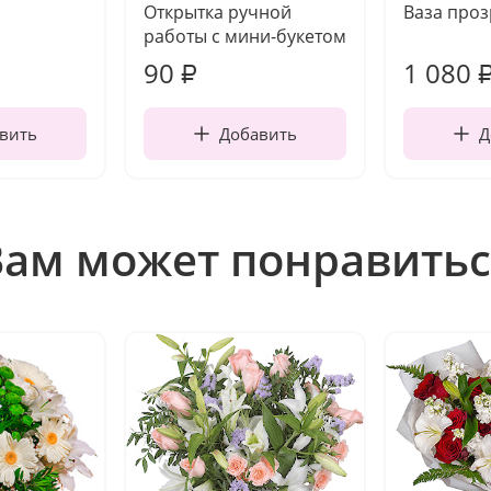
Открытка ручной
Ваза про
работы с мини-букетом
90
1 080
₽
вить
Добавить
Д
Вам может понравитьс