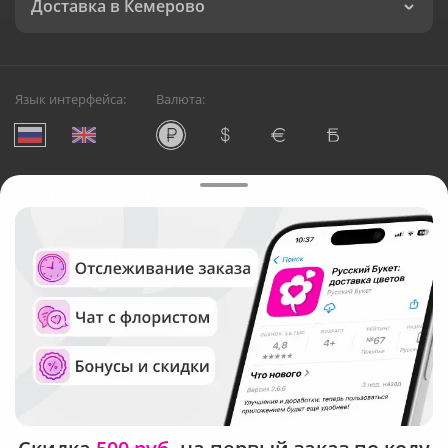
Доставка в Кемерово
Язык интерфейса:
Валюта:
©
Служба круглосуточной доставки цветов в Кемерово
Русский Букет, 2026
Общество с ограниченной ответственностью «Технология»
ОГРН: 1195476081745, ИНН: 5410081997
Юридический адрес: г. Новосибирск, ул. Ипподромская,
д.42, оф. 3
Рейтинг Русского букета