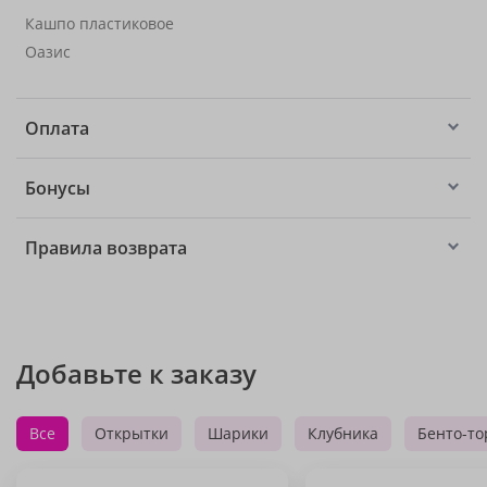
Кашпо пластиковое
Оазис
Оплата
Бонусы
Правила возврата
Добавьте к заказу
Все
Открытки
Шарики
Клубника
Бенто-то