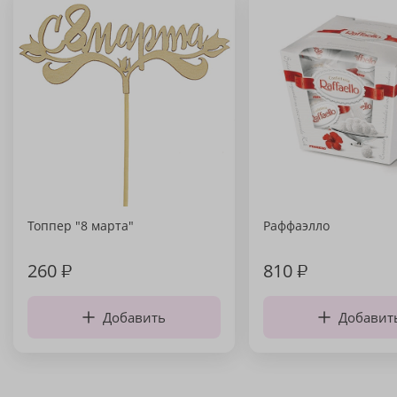
Топпер "8 марта"
Раффаэлло
260
₽
810
₽
Добавить
Добавит