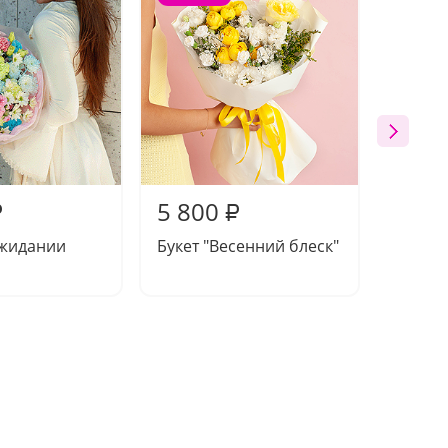
5 800
5 38
₽
₽
ожидании
Букет "Весенний блеск"
Букет 
вперед