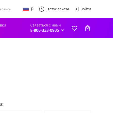
Статус заказа
Войти
ервисы
авки
Связаться с нами
8-800-333-0905
а: