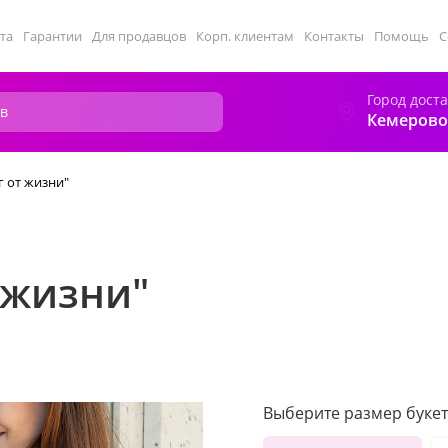
та
Гарантии
Для продавцов
Корп. клиентам
Контакты
Помощь
С
Город дост
Кемерово
г от жизни"
т жизни"
Выберите размер букет