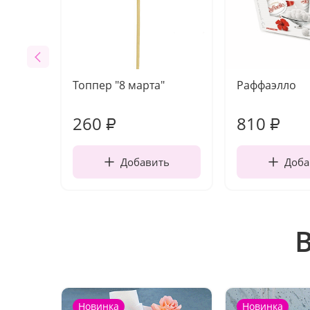
Топпер "8 марта"
Раффаэлло
260
810
₽
₽
Добавить
Доба
Новинка
Новинка