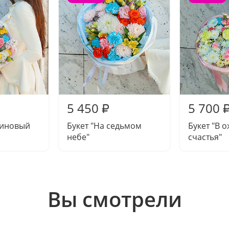
5 450
5 700
₽
миновый
Букет "На седьмом
Букет "В 
небе"
счастья"
Вы смотрели