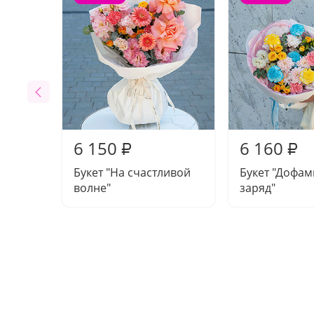
6 150
6 160
₽
₽
Букет "На счастливой
Букет "Дофа
волне"
заряд"