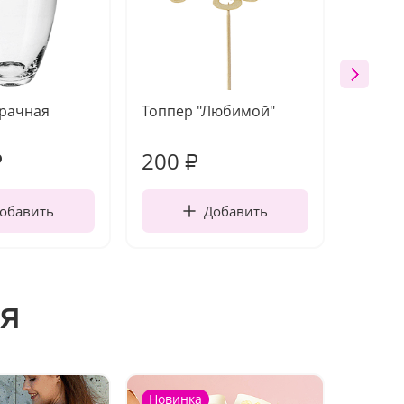
зрачная
Топпер "Любимой"
Открыт
работы
200
240
₽
₽
обавить
Добавить
я
Новинка
Новин