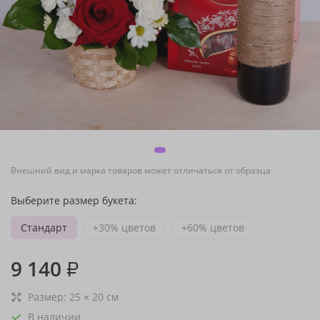
Внешний вид и марка товаров может отличаться от образца
Выберите размер букета:
Стандарт
+30% цветов
+60% цветов
9 140
₽
Размер:
25
×
20
см
В наличии