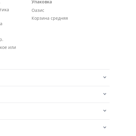
.
Упаковка
тика
Оазис
Корзина средняя
ра
р.
кое или