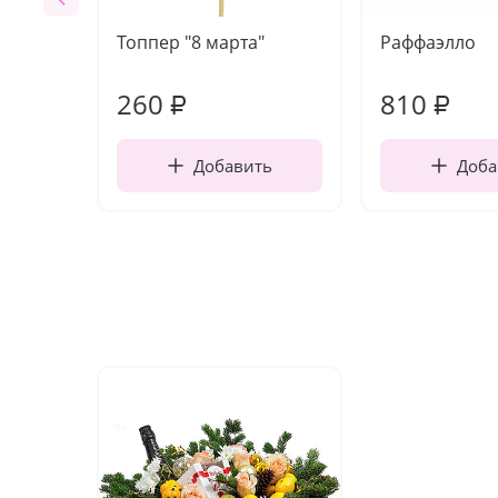
Топпер "8 марта"
Раффаэлло
260
810
₽
₽
Добавить
Доба