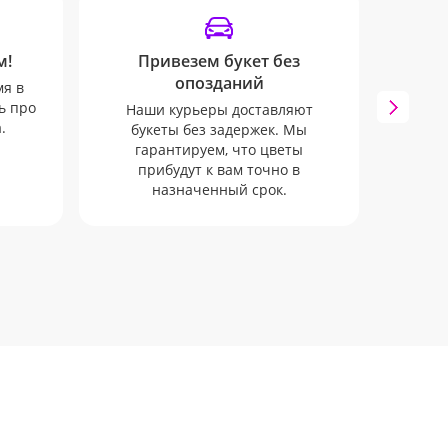
м!
Привезем букет без
Отпр
опозданий
мя в
ь про
Наши курьеры доставляют
Мы 
.
букеты без задержек. Мы
вып
гарантируем, что цветы
прибудут к вам точно в
назначенный срок.