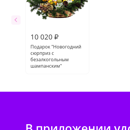
10 020
₽
Подарок "Новогодний
сюрприз с
безалкогольным
шампанским"
В приложении удо