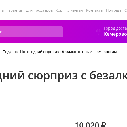
та
Гарантии
Для продавцов
Корп. клиентам
Контакты
Помощь
С
Город дост
Кемерово
Подарок "Новогодний сюрприз с безалкогольным шампанским"
дний сюрприз с беза
10 020
₽