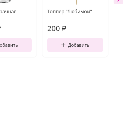
зрачная
Топпер "Любимой"
Открыт
работы
200
240
₽
₽
обавить
Добавить