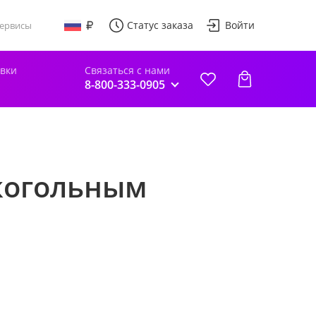
Статус заказа
Войти
ервисы
авки
Связаться с нами
8-800-333-0905
лкогольным