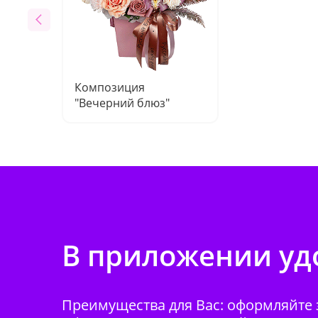
Композиция
"Вечерний блюз"
В приложении удо
Преимущества для Вас: оформляйте з