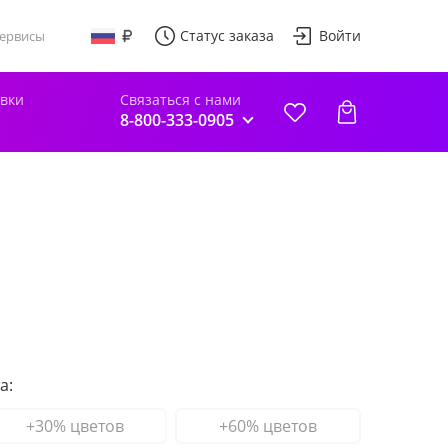
Статус заказа
Войти
ервисы
авки
Связаться с нами
8-800-333-0905
а:
+30% цветов
+60% цветов