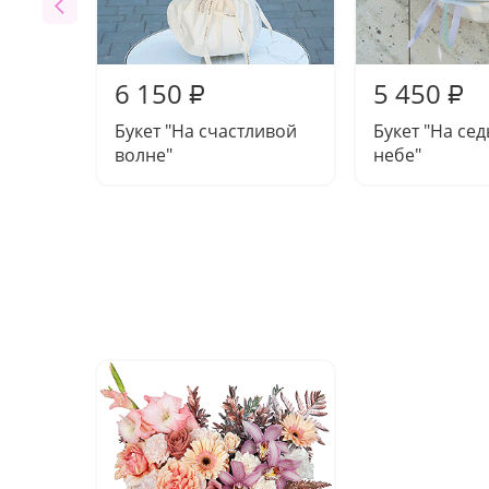
6 150
5 450
₽
₽
Букет "На счастливой
Букет "На се
волне"
небе"