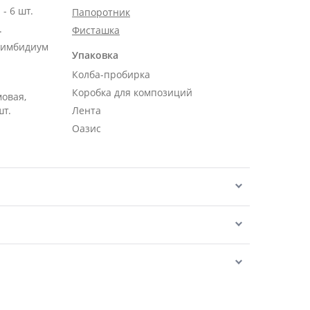
- 6 шт.
Папоротник
.
Фисташка
Цимбидиум
Упаковка
Колба-пробирка
Коробка для композиций
мовая,
шт.
Лента
Оазис