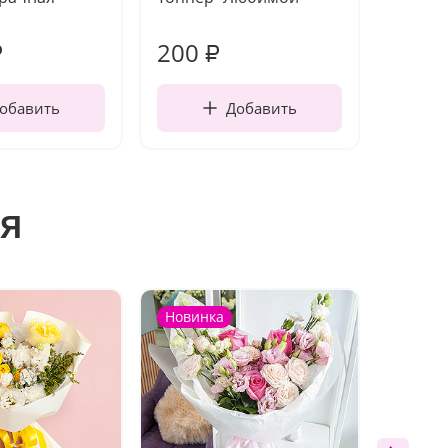
работы
200
240
₽
₽
обавить
Добавить
я
Новинка
Акция