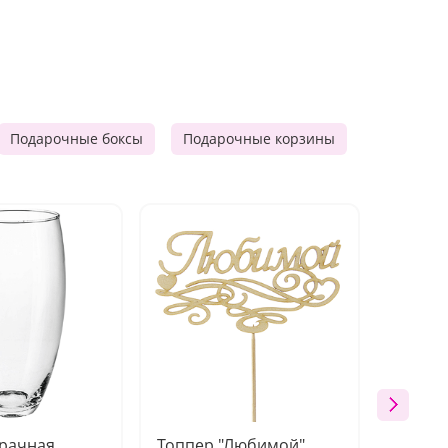
Подарочные боксы
Подарочные корзины
Продукто
зрачная
Топпер "Любимой"
Открыт