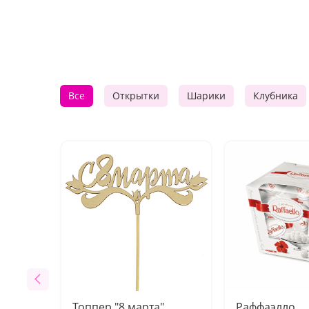
Все
Открытки
Шарики
Клубника
Топпер "8 марта"
Раффаэлло