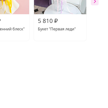
5 810
6 37
₽
₽
сенний блеск"
Букет "Первая леди"
Букет 
чувств