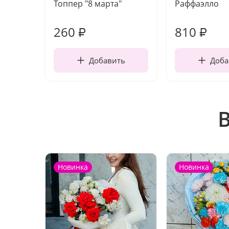
Топпер "8 марта"
Раффаэлло
260
810
₽
₽
Добавить
Доба
Новинка
Новинка