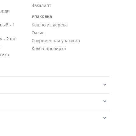
Эвкалипт
карди
Упаковка
вый - 1
Кашпо из дерева
Оазис
 - 2 шт.
Современная упаковка
.
Колба-пробирка
тика