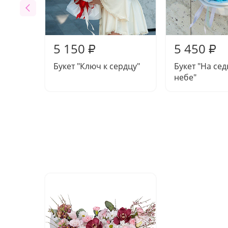
5 150
5 450
₽
₽
Букет "Ключ к сердцу"
Букет "На се
небе"