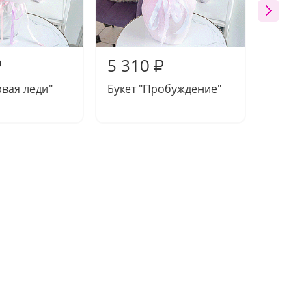
5 310
5 35
₽
₽
рвая леди"
Букет "Пробуждение"
Букет-
"Касси