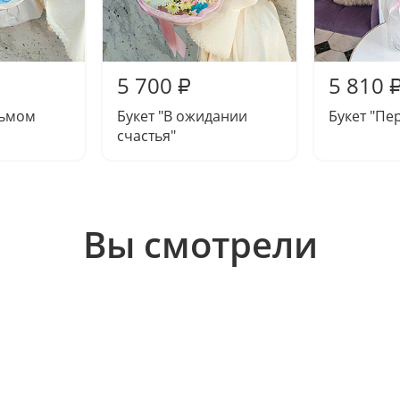
5 700
5 810
₽
дьмом
Букет "В ожидании
Букет "Пе
счастья"
Вы смотрели