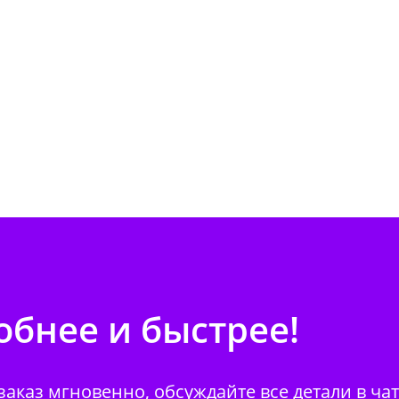
бнее и быстрее!
аказ мгновенно, обсуждайте все детали в ча