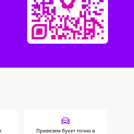
х
Привезем букет точно в
От