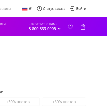
Статус заказа
Войти
ервисы
авки
Связаться с нами
8-800-333-0905
а:
+30% цветов
+60% цветов