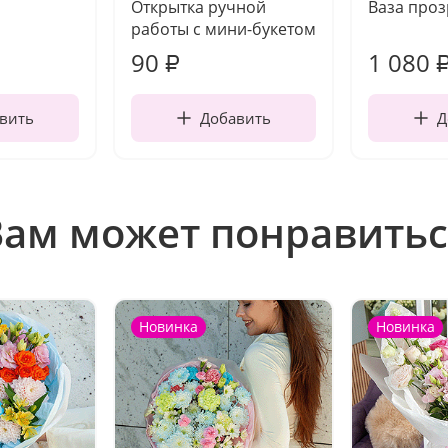
Открытка ручной
Ваза про
работы с мини-букетом
90
1 080
₽
вить
Добавить
Д
Вам может понравитьс
Новинка
Новинка