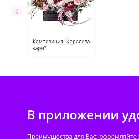
Композиция "Королева
зари"
В приложении удо
Преимущества для Вас: оформляйте з