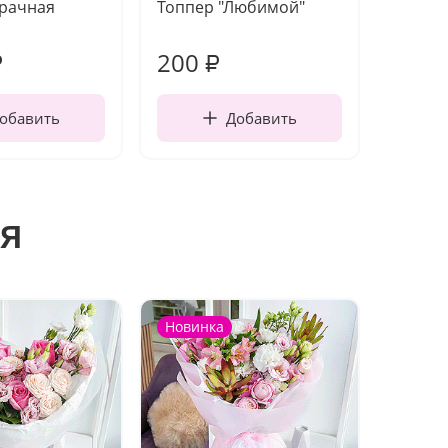
зрачная
Топпер "Любимой"
Открыт
работы
200
240
₽
₽
обавить
Добавить
я
Новинка
Новин