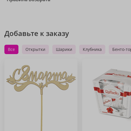
Добавьте к заказу
Все
Открытки
Шарики
Клубника
Бенто-то