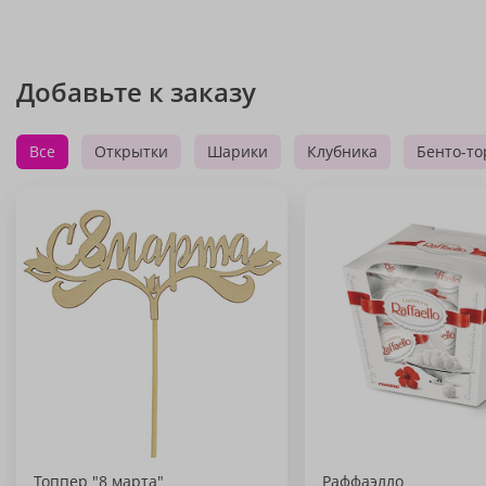
Добавьте к заказу
Все
Открытки
Шарики
Клубника
Бенто-то
Топпер "8 марта"
Раффаэлло