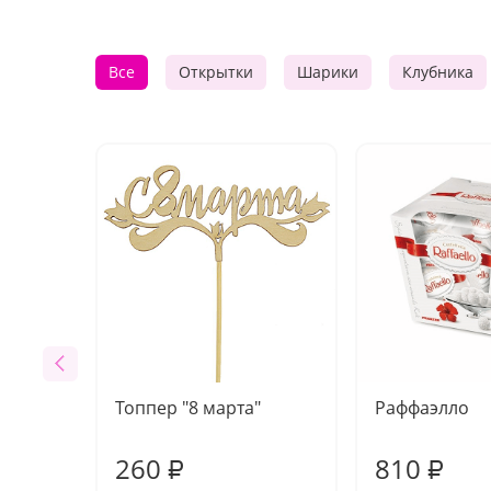
Все
Открытки
Шарики
Клубника
Топпер "8 марта"
Раффаэлло
260
810
₽
₽