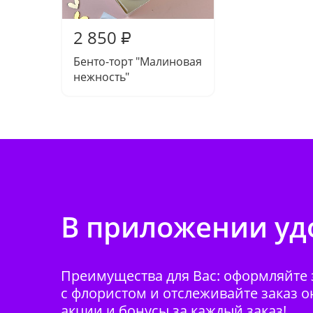
2 850
₽
Бенто-торт "Малиновая
нежность"
В приложении удо
Преимущества для Вас: оформляйте з
с флористом и отслеживайте заказ о
акции и бонусы за каждый заказ!