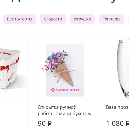
Бенто-торты
Сладости
Игрушки
Топперы
Открытка ручной
Ваза про
работы с мини-букетом
90
1 080
₽