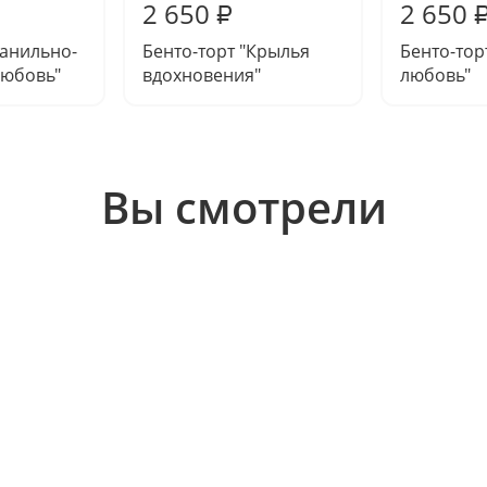
2 650
2 650
₽
Ванильно-
Бенто-торт "Крылья
Бенто-тор
любовь"
вдохновения"
любовь"
Вы смотрели