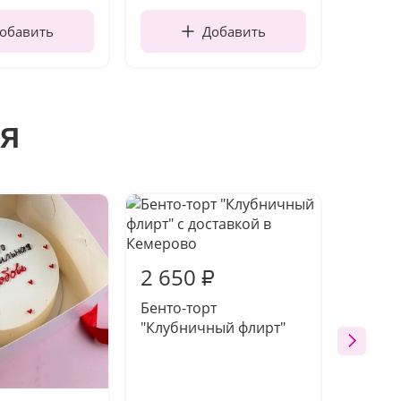
обавить
Добавить
я
2 650
₽
Бенто-торт
"Клубничный флирт"