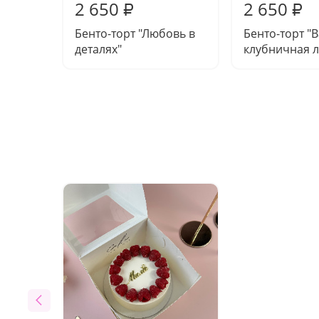
2 650
2 650
₽
₽
Бенто-торт "Любовь в
Бенто-торт "
деталях"
клубничная 