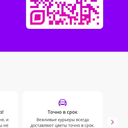
з!
Точно в срок
Инф
не, и
Вежливые курьеры всегда
Инфо
ы не
доставляют цветы точно в срок.
mail 