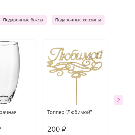
Подарочные боксы
Подарочные корзины
Продукто
зрачная
Топпер "Любимой"
Открыт
работы
200
240
₽
₽