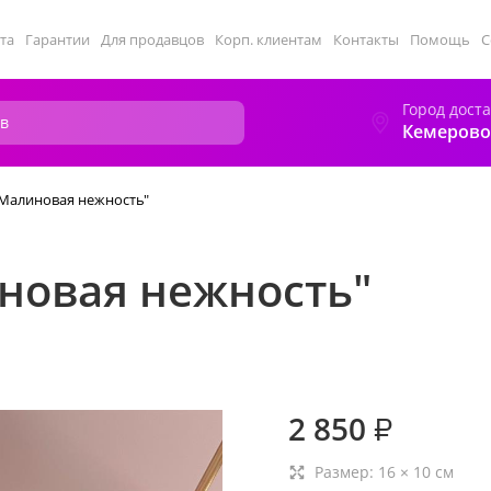
та
Гарантии
Для продавцов
Корп. клиентам
Контакты
Помощь
С
Город дост
Кемерово
"Малиновая нежность"
иновая нежность"
2 850
₽
Размер:
16
×
10
см