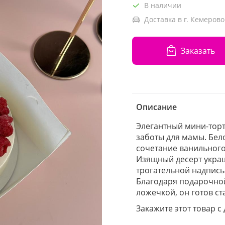
В наличии
Доставка в г. Кемерово
Заказать
Описание
Элегантный мини-торт
заботы для мамы. Бел
сочетание ванильного
Изящный десерт украш
трогательной надпись
Благодаря подарочной
ложечкой, он готов с
Закажите этот товар с