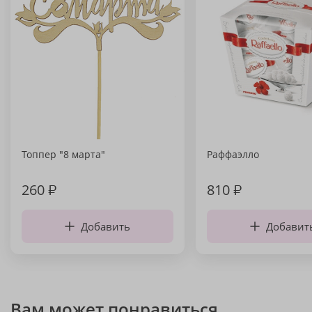
Топпер "8 марта"
Раффаэлло
260
₽
810
₽
Добавить
Добавит
Вам может понравиться