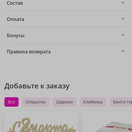
Состав
Оплата
Бонусы
Правила возврата
Добавьте к заказу
Все
Открытки
Шарики
Клубника
Бенто-то