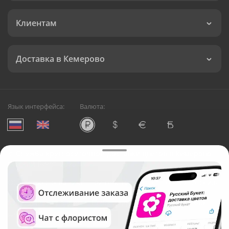
Клиентам
Доставка в Кемерово
Язык интерфейса:
Валюта:
©
Служба круглосуточной доставки цветов в Кемерово
Русский Букет, 2026
Общество с ограниченной ответственностью «Технология»
ОГРН: 1195476081745, ИНН: 5410081997
Юридический адрес: г. Новосибирск, ул. Ипподромская,
д.42, оф. 3