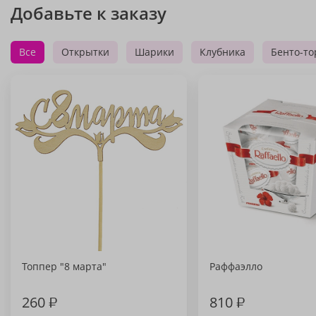
Добавьте к заказу
Все
Открытки
Шарики
Клубника
Бенто-то
Топпер "8 марта"
Раффаэлло
260
₽
810
₽