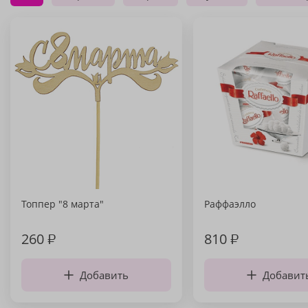
Топпер "8 марта"
Раффаэлло
260
₽
810
₽
Добавить
Добавит