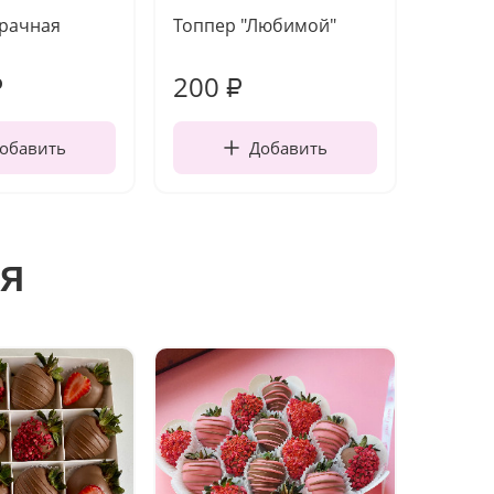
зрачная
Топпер "Любимой"
Открыт
работы
200
240
₽
₽
обавить
Добавить
я