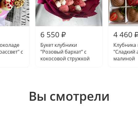
6 550
4 460
₽
шоколаде
Букет клубники
Клубника
ассвет" с
"Розовый бархат" с
"Сладкий 
кокосовой стружкой
малиной
Вы смотрели