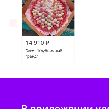
14 910
₽
Букет "Клубничный
гранд"
В приложении удо