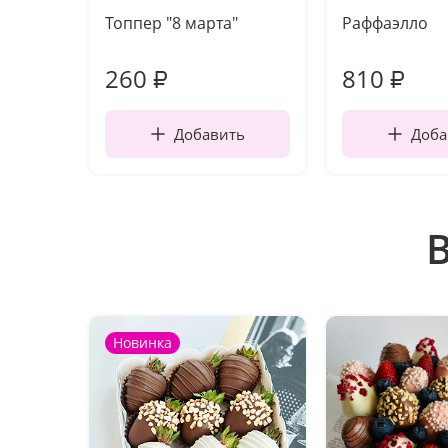
Топпер "8 марта"
Раффаэлло
260
810
₽
₽
Добавить
Доба
Новинка