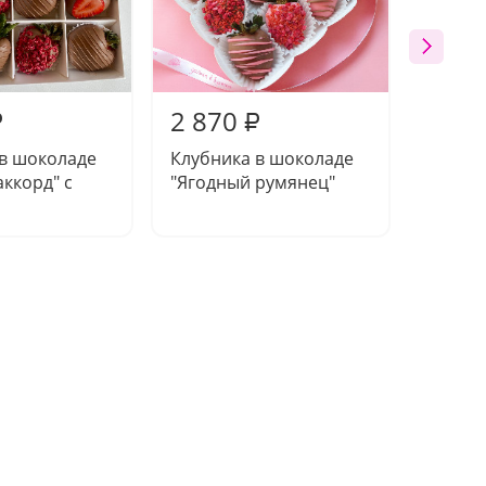
2 870
2 76
₽
₽
 в шоколаде
Клубника в шоколаде
Клубни
аккорд" с
"Ягодный румянец"
"Дофа