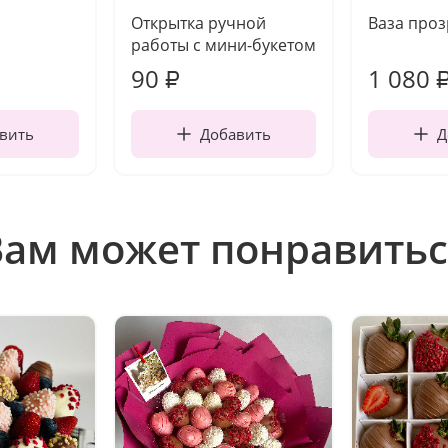
Открытка ручной
Ваза про
работы с мини-букетом
90
1 080
₽
вить
Добавить
Д
Вам может понравитьс