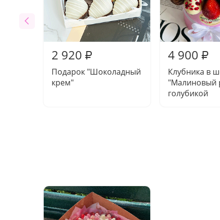
2 920
4 900
₽
₽
Подарок "Шоколадный
Клубника в 
крем"
"Малиновый р
голубикой