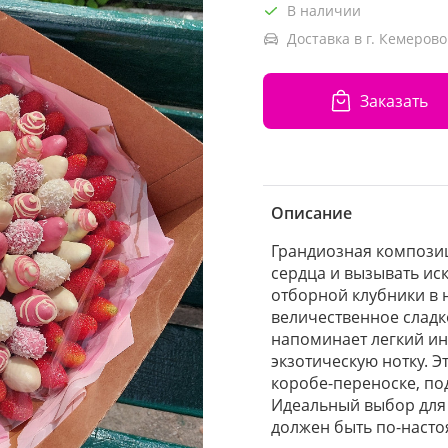
В наличии
Доставка в г. Кемерово
Заказать
Описание
Грандиозная композиц
сердца и вызывать ис
отборной клубники в
величественное сладк
напоминает легкий ин
экзотическую нотку. Э
коробе-переноске, по
Идеальный выбор для 
должен быть по-наст