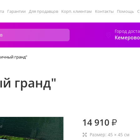
та
Гарантии
Для продавцов
Корп. клиентам
Контакты
Помощь
С
Город дост
Кемерово
ничный гранд"
й гранд"
14 910
₽
Размер:
45
×
45
см