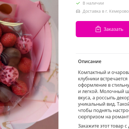
В наличии
Доставка в г. Кемерово
Заказать
Описание
Компактный и очарова
клубники встречается
оформление в стильн
и легкой. Молочный ш
вкуса, а россыпь дек
уникальный вид. Тако
чтобы поднять настро
сюрпризом на романт
Закажите этот товар с