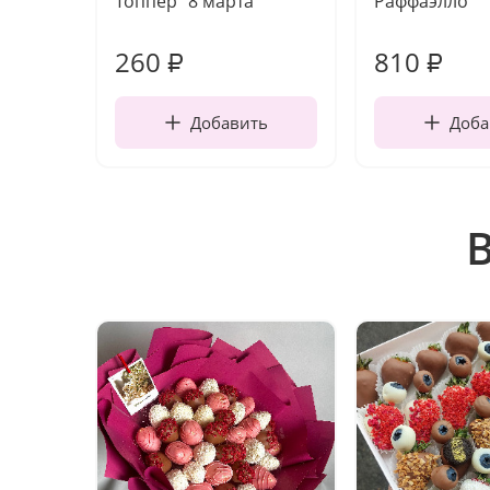
Топпер "8 марта"
Раффаэлло
260
810
₽
₽
Добавить
Доба