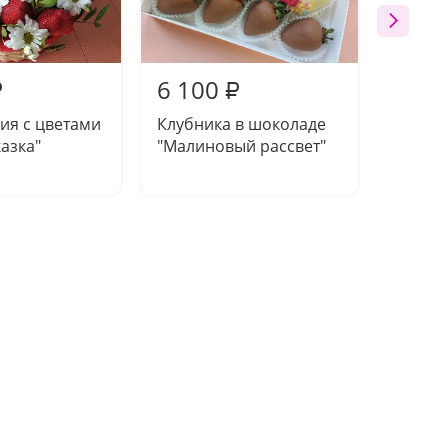
6 100
6 44
₽
₽
ия с цветами
Клубника в шоколаде
Букет
казка"
"Малиновый рассвет"
микс"