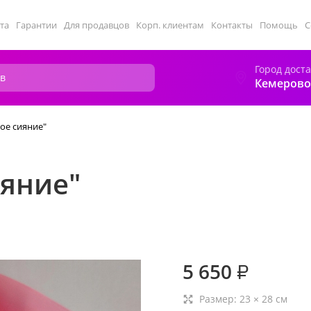
та
Гарантии
Для продавцов
Корп. клиентам
Контакты
Помощь
С
Город дост
Кемерово
вое сияние"
ияние"
5 650
₽
Размер:
23
×
28
см