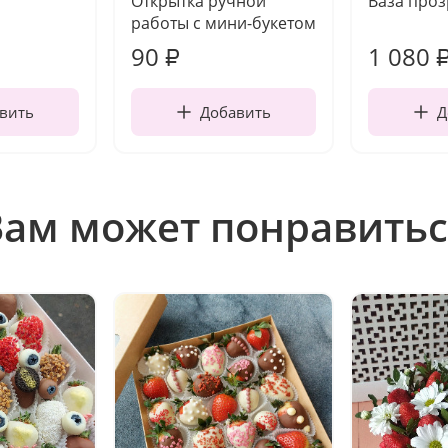
Открытка ручной
Ваза про
работы с мини-букетом
90
1 080
₽
вить
Добавить
Д
Вам может понравитьс