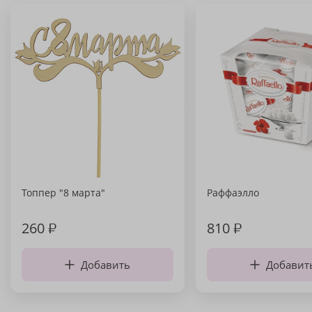
Топпер "8 марта"
Раффаэлло
260
₽
810
₽
Добавить
Добавит