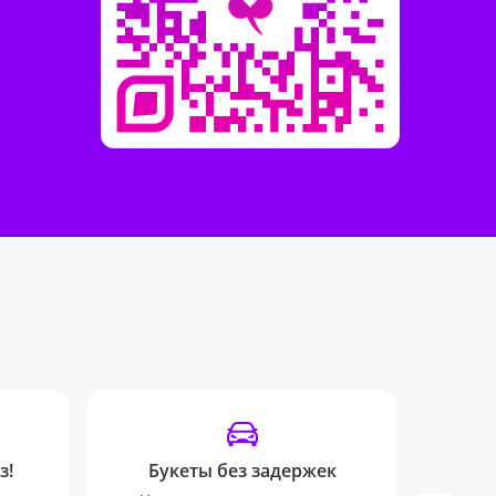
з!
Букеты без задержек
От