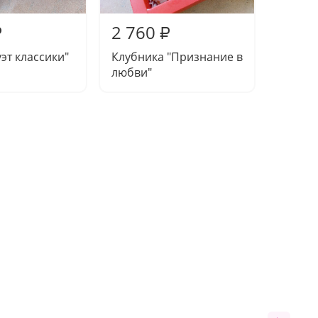
2 760
2 69
₽
₽
уэт классики"
Клубника "Признание в
Набор
любви"
бархат