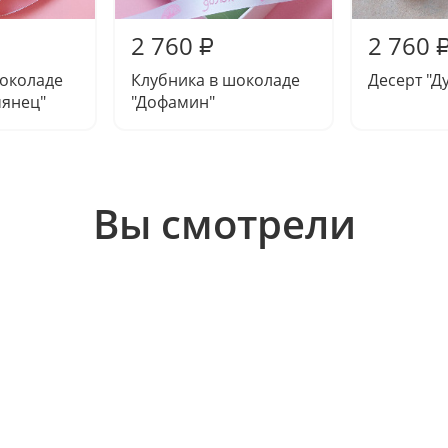
2 760
2 760
₽
шоколаде
Клубника в шоколаде
Десерт "Д
мянец"
"Дофамин"
Вы смотрели