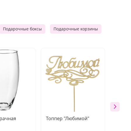
Подарочные боксы
Подарочные корзины
Продукто
зрачная
Топпер "Любимой"
Открыт
работы