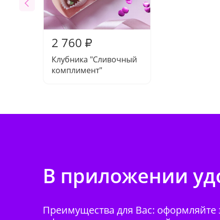
2 760
₽
Клубника "Сливочный
комплимент"
В приложении удо
Преимущества для Вас: оформляйте з