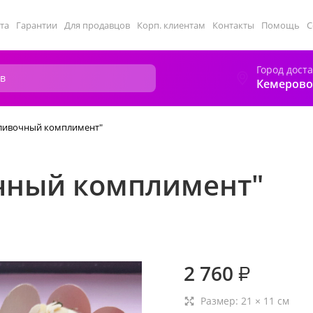
та
Гарантии
Для продавцов
Корп. клиентам
Контакты
Помощь
С
Город дост
Кемерово
Сливочный комплимент"
чный комплимент"
2 760
₽
Размер:
21
×
11
см