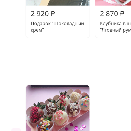
2 920
2 870
₽
₽
Подарок "Шоколадный
Клубника в 
крем"
"Ягодный ру