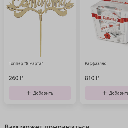
Топпер "8 марта"
Раффаэлло
260
₽
810
₽
Добавить
Добавит
Вам может понравиться