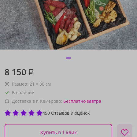
8 150
₽
Размер:
21
×
30
см
В наличии
Доставка в г. Кемерово:
Бесплатно
завтра
490 Отзывов и оценок
Купить в 1 клик