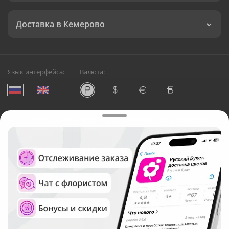
Доставка в Кемерово
Язык интерфейса:
Валюта:
©
Служба круглосуточной доставки цветов в Кемерово
Русский Букет, 2026
Общество с ограниченной ответственностью «Технология»
ОГРН: 1195476081745, ИНН: 5410081997
Юридический адрес: г. Новосибирск, ул. Ипподромская,
д.42, оф. 3
Рейтинг Русского букета