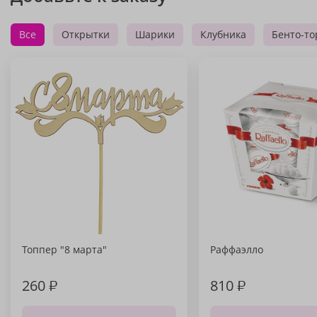
Все
Открытки
Шарики
Клубника
Бенто-то
Топпер "8 марта"
Раффаэлло
260
₽
810
₽