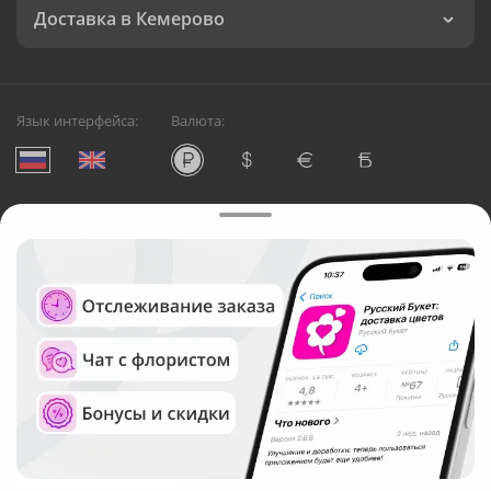
Доставка в Кемерово
Язык интерфейса:
Валюта:
©
Служба круглосуточной доставки цветов в Кемерово
Русский Букет, 2026
Общество с ограниченной ответственностью «Технология»
ОГРН: 1195476081745, ИНН: 5410081997
Юридический адрес: г. Новосибирск, ул. Ипподромская,
д.42, оф. 3
Рейтинг Русского букета