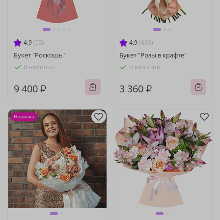
4.9
(55)
4.9
(486)
Букет "Роскошь"
Букет "Розы в крафте"
В наличии
В наличии
9 400 ₽
3 360 ₽
Новинка