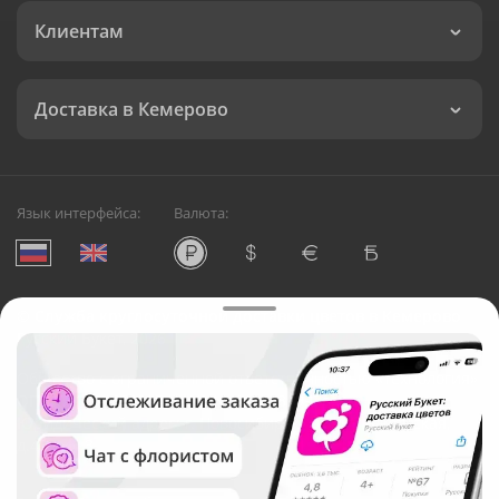
Клиентам
Доставка в Кемерово
Язык интерфейса:
Валюта:
©
Служба круглосуточной доставки цветов в Кемерово
Русский Букет, 2026
Общество с ограниченной ответственностью «Технология»
ОГРН: 1195476081745, ИНН: 5410081997
Юридический адрес: г. Новосибирск, ул. Ипподромская,
д.42, оф. 3