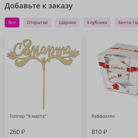
Добавьте к заказу
Все
Открытки
Шарики
Клубника
Бенто-то
Топпер "8 марта"
Раффаэлло
260
₽
810
₽