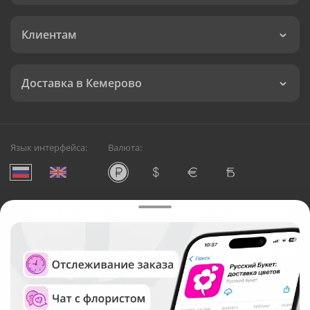
Клиентам
Доставка в Кемерово
Язык интерфейса:
Валюта:
©
Служба круглосуточной доставки цветов в Кемерово
Русский Букет, 2026
Общество с ограниченной ответственностью «Технология»
ОГРН: 1195476081745, ИНН: 5410081997
Юридический адрес: г. Новосибирск, ул. Ипподромская,
д.42, оф. 3