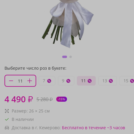
Выберите число роз в букете:
7
9
11
13
15
4 490
₽
5 280
₽
-15%
Размер:
26
×
25
см
В наличии
Доставка в г. Кемерово:
Бесплатно
в течение ~3 часов