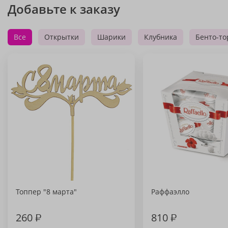
Добавьте к заказу
Все
Открытки
Шарики
Клубника
Бенто-то
Топпер "8 марта"
Раффаэлло
260
₽
810
₽