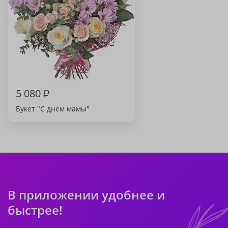
5 080
₽
Букет "С днем мамы"
В приложении удобнее и
быстрее!