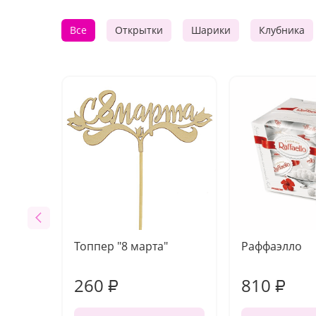
Все
Открытки
Шарики
Клубника
Топпер "8 марта"
Раффаэлло
260
810
₽
₽