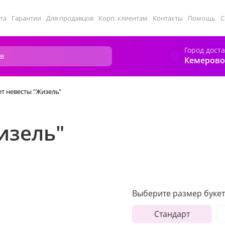
та
Гарантии
Для продавцов
Корп. клиентам
Контакты
Помощь
С
Город дост
Кемерово
ет невесты "Жизель"
изель"
Выберите размер букет
Стандарт