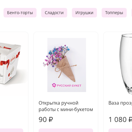
Бенто-торты
Сладости
Игрушки
Топперы
Открытка ручной
Ваза про
работы с мини-букетом
90
1 080
₽