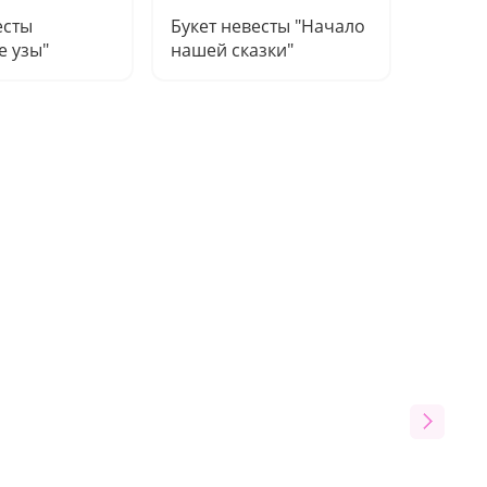
есты
Букет невесты "Начало
Букет 
е узы"
нашей сказки"
невест