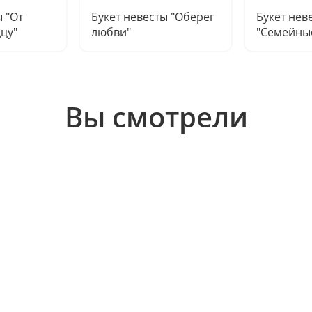
ы "От
Букет невесты "Оберег
Букет нев
дцу"
любви"
"Семейны
Вы смотрели