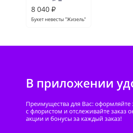
8 040
₽
Букет невесты "Жизель"
В приложении удо
Преимущества для Вас: оформляйте з
с флористом и отслеживайте заказ о
акции и бонусы за каждый заказ!