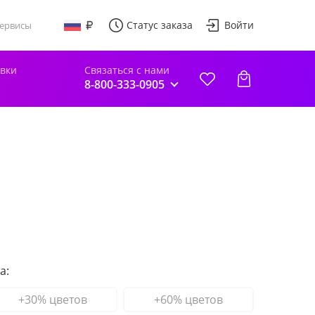
Статус заказа
Войти
ервисы
авки
Связаться с нами
8-800-333-0905
а:
+30% цветов
+60% цветов