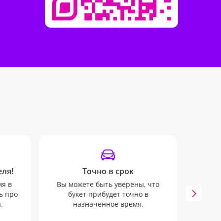
ля!
Точно в срок
У
мя в
Вы можете быть уверены, что
Наши
ь про
букет прибудет точно в
SM
.
назначенное время.
отслеж