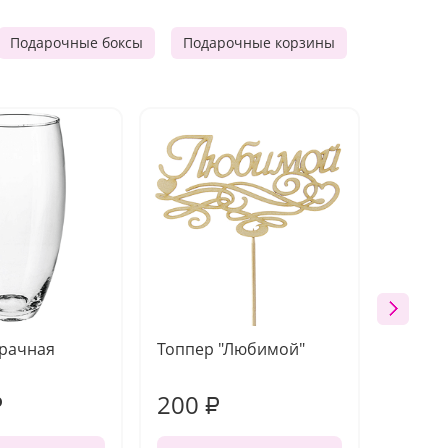
Подарочные боксы
Подарочные корзины
Продукто
зрачная
Топпер "Любимой"
Открыт
работы
200
240
₽
₽