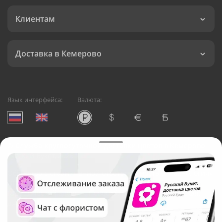
Клиентам
Доставка в Кемерово
Язык интерфейса:
Валюта:
©
Служба круглосуточной доставки цветов в Кемерово
Русский Букет, 2026
Общество с ограниченной ответственностью «Технология»
ОГРН: 1195476081745, ИНН: 5410081997
Юридический адрес: г. Новосибирск, ул. Ипподромская,
д.42, оф. 3