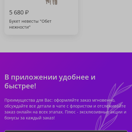
5 680
₽
Букет невесты "Обет
нежности"
В приложении удобнее и
быстрее!
Преимущества для Вас: оформляйте заказ мгновенно,
обсуждайте все детали в чате с флористом и отслеживайте
заказ онлайн на всех этапах. Плюс - эксклюзивные акции и
бонусы за каждый заказ!