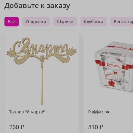
Добавьте к заказу
Все
Открытки
Шарики
Клубника
Бенто-то
Топпер "8 марта"
Раффаэлло
260
₽
810
₽