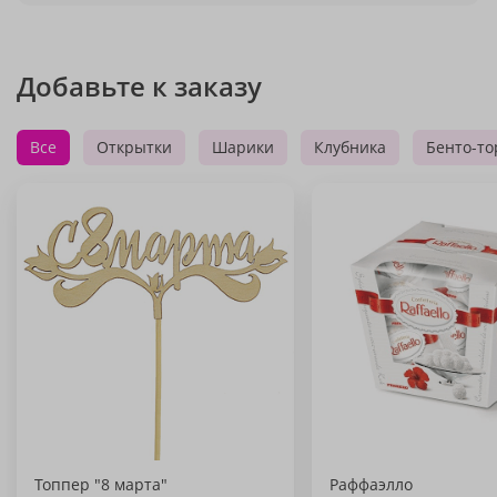
Добавьте к заказу
Все
Открытки
Шарики
Клубника
Бенто-то
Топпер "8 марта"
Раффаэлло