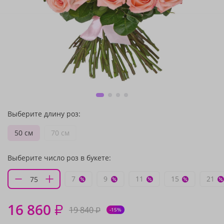
Выберите длину роз:
50 см
70 см
Выберите число роз в букете:
7
9
11
15
21
16 860
₽
19 840
₽
-15%