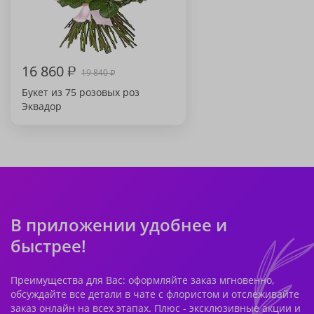
16 860
₽
19 840
₽
Букет из 75 розовых роз
Эквадор
В приложении удобнее и
быстрее!
Преимущества для Вас: оформляйте заказ мгновенно,
обсуждайте все детали в чате с флористом и отслеживайте
заказ онлайн на всех этапах. Плюс - эксклюзивные акции и