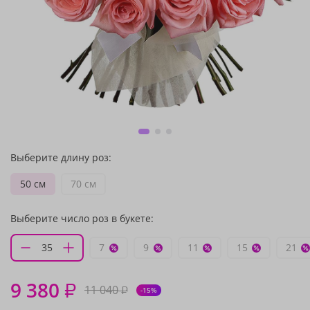
Выберите длину роз:
50 см
70 см
Выберите число роз в букете:
7
9
11
15
21
9 380
₽
11 040
₽
-15%