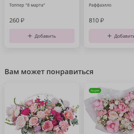
Топпер "8 марта"
Раффаэлло
260
₽
810
₽
Добавить
Добавит
Вам может понравиться
Акция