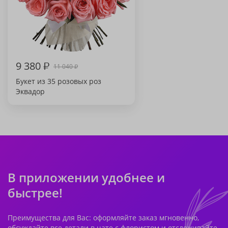
9 380
₽
11 040
₽
Букет из 35 розовых роз
Эквадор
В приложении удобнее и
быстрее!
Преимущества для Вас: оформляйте заказ мгновенно,
обсуждайте все детали в чате с флористом и отслеживайте