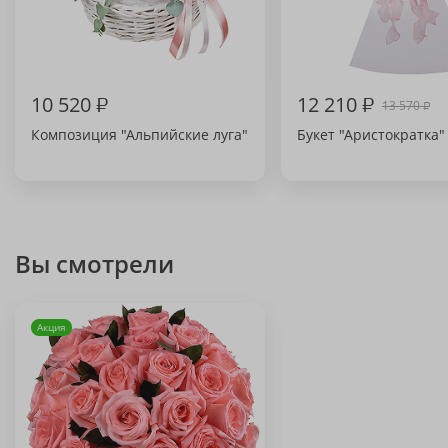
10 520
₽
12 210
₽
13 570
₽
Композиция "Альпийские луга"
Букет "Аристократка"
Вы смотрели
Акция