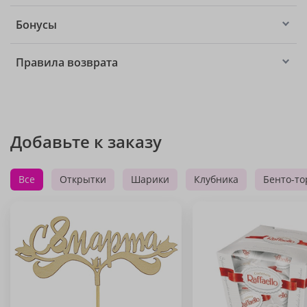
Бонусы
Правила возврата
Добавьте к заказу
Все
Открытки
Шарики
Клубника
Бенто-то