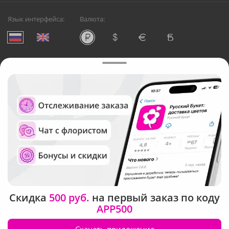
Язык интерфейса:
Валюта:
©
Служба круглосуточной доставки цветов в Кемерово
Русский Букет, 2026
Общество с ограниченной ответственностью «Технология»
ОГРН: 1195476081745, ИНН: 5410081997
Юридический адрес: г. Новосибирск, ул. Ипподромская,
д.42, оф. 3
Рейтинг Русского букета
Скидка
500 руб.
на первый заказ по коду
APP500