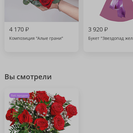
4 170
₽
3 920
₽
Композиция "Алые грани"
Букет "Звездопад же
Вы смотрели
Хит продаж