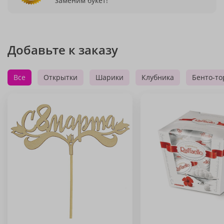
заменим букет!
Добавьте к заказу
Все
Открытки
Шарики
Клубника
Бенто-то