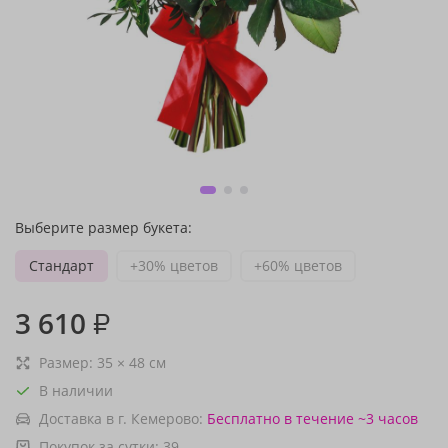
Выберите размер букета:
Стандарт
+30% цветов
+60% цветов
3 610
₽
Размер:
35
×
48
см
В наличии
Доставка в г. Кемерово:
Бесплатно
в течение ~3 часов
Покупок за сутки:
39