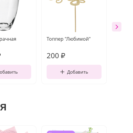
зрачная
Топпер "Любимой"
Открыт
работы
200
240
₽
₽
обавить
Добавить
я