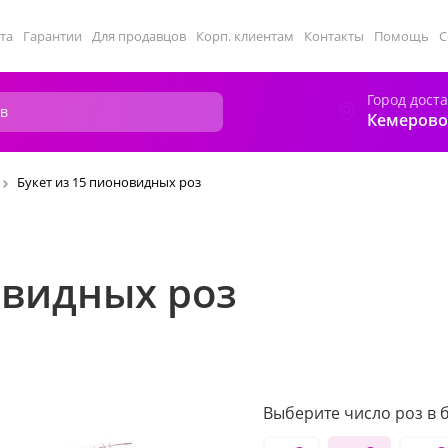
та
Гарантии
Для продавцов
Корп. клиентам
Контакты
Помощь
С
Город дост
Кемерово
Букет из 15 пионовидных роз
овидных роз
Выберите число роз в б