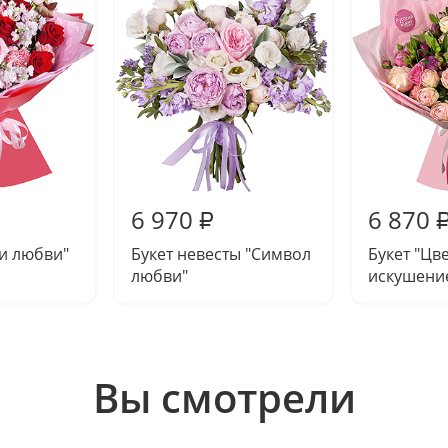
6 970
6 870
₽
и любви"
Букет невесты "Символ
Букет "Цв
любви"
искушени
Вы смотрели