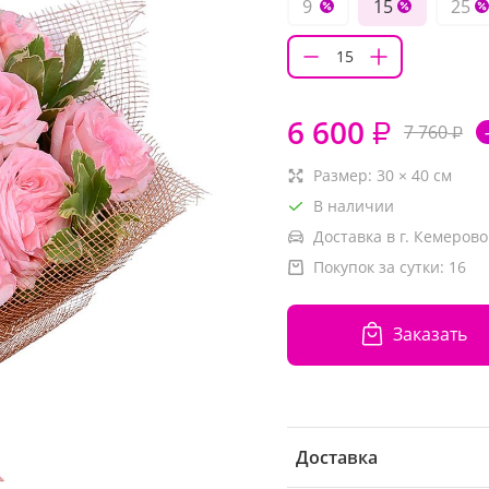
9
15
25
6 600
₽
7 760
₽
Размер:
30
×
40
см
В наличии
Доставка в г. Кемерово
Покупок за сутки:
16
Заказать
Доставка