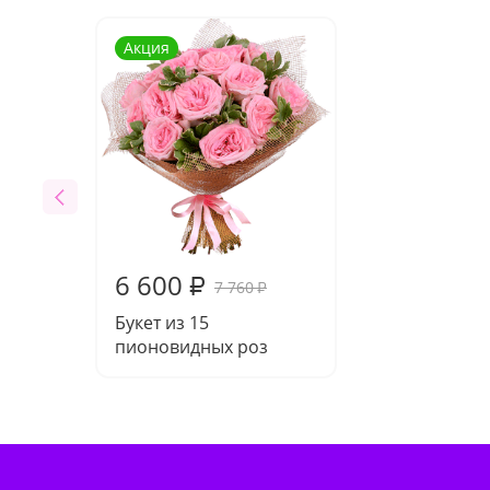
Акция
6 600
₽
7 760
₽
Букет из 15
пионовидных роз