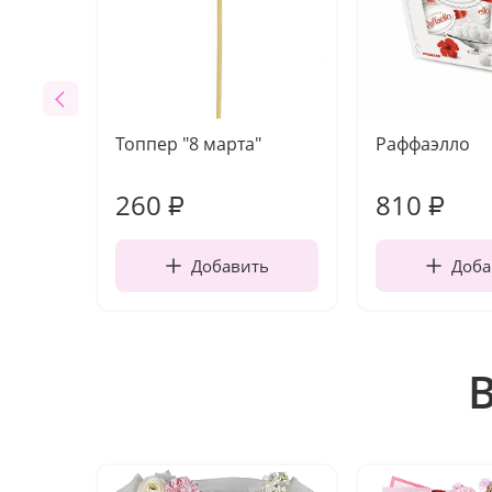
Топпер "8 марта"
Раффаэлло
260
810
₽
₽
Добавить
Доба