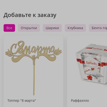
Добавьте к заказу
Все
Открытки
Шарики
Клубника
Бенто-то
Топпер "8 марта"
Раффаэлло