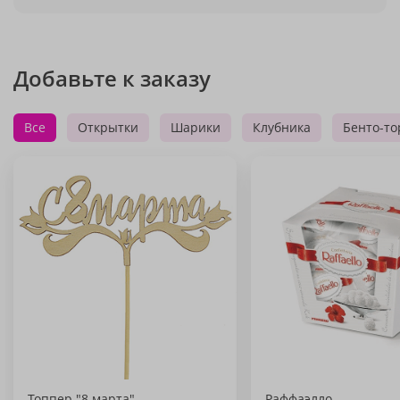
Добавьте к заказу
Все
Открытки
Шарики
Клубника
Бенто-то
Топпер "8 марта"
Раффаэлло