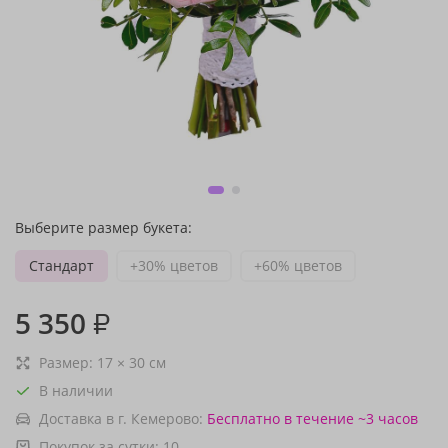
Выберите размер букета:
Стандарт
+30% цветов
+60% цветов
5 350
₽
Размер:
17
×
30
см
В наличии
Доставка в г. Кемерово:
Бесплатно
в течение ~3 часов
Покупок за сутки:
10