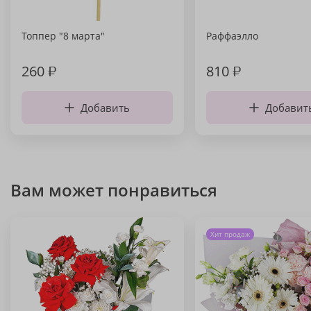
Топпер "8 марта"
Раффаэлло
260
₽
810
₽
Добавить
Добавит
Вам может понравиться
Хит продаж